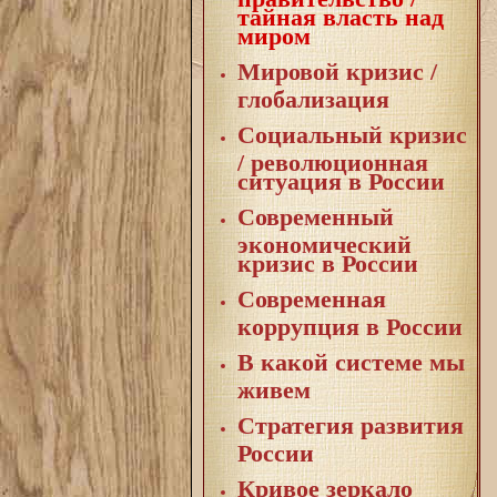
тайная власть над
миром
Мировой кризис /
глобализация
Социальный кризис
/ революционная
ситуация в России
Современный
экономический
кризис в России
Современная
коррупция в России
В какой системе мы
живем
Стратегия развития
России
Кривое зеркало