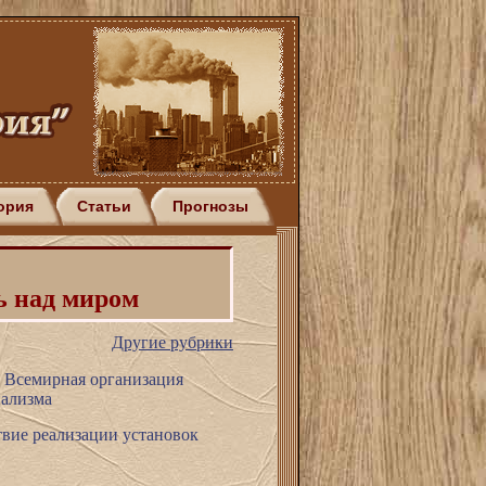
ория
Статьи
Прогнозы
ь над миром
Другие рубрики
 Всемирная организация
иализма
твие реализации установок