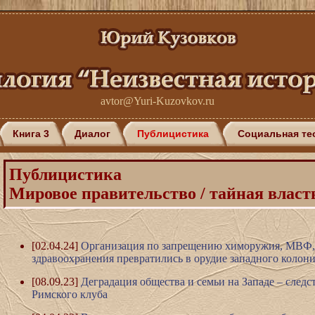
avtor
@
Yuri-Kuzovkov.ru
Книга 3
Диалог
Публицистика
Социальная те
Публицистика
Мировое правительство / тайная власт
[02.04.24]
Организация по запрещению химоружия, МВФ,
здравоохранения превратились в орудие западного колон
[08.09.23]
Деградация общества и семьи на Западе – следс
Римского клуба