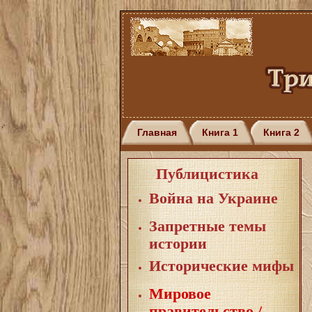
Главная
Книга 1
Книга 2
Публицистика
Война на Украине
Запретные темы
истории
Исторические мифы
Мировое
правительство /