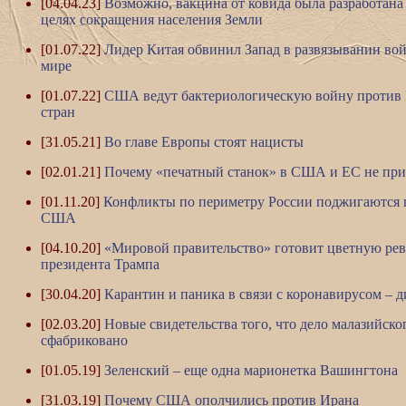
[04.04.23]
Возможно, вакцина от ковида была разработан
целях сокращения населения Земли
[01.07.22]
Лидер Китая обвинил Запад в развязывании вой
мире
[01.07.22]
США ведут бактериологическую войну против 
стран
[31.05.21]
Во главе Европы стоят нацисты
[02.01.21]
Почему «печатный станок» в США и ЕС не прив
[01.11.20]
Конфликты по периметру России поджигаются п
США
[04.10.20]
«Мировой правительство» готовит цветную р
президента Трампа
[30.04.20]
Карантин и паника в связи с коронавирусом – 
[02.03.20]
Новые свидетельства того, что дело малазийско
сфабриковано
[01.05.19]
Зеленский – еще одна марионетка Вашингтона
[31.03.19]
Почему США ополчились против Ирана