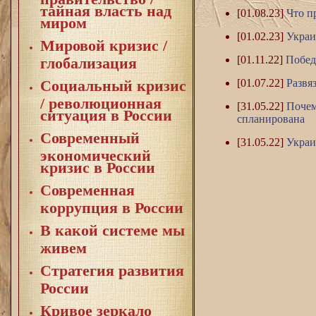
тайная власть над
[01.08.23]
Что п
миром
[01.02.23]
Украи
Мировой кризис /
[01.11.22]
Побед
глобализация
[01.07.22]
Развя
Социальный кризис
/ революционная
[31.05.22]
Почем
ситуация в России
спланирована
Современный
[31.05.22]
Украи
экономический
кризис в России
Современная
коррупция в России
В какой системе мы
живем
Стратегия развития
России
Кривое зеркало