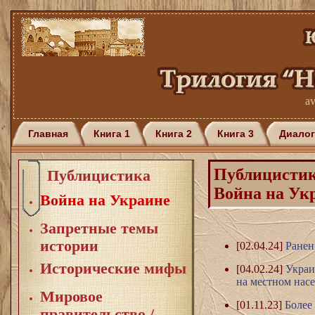
av
Главная
Книга 1
Книга 2
Книга 3
Диалог
Публицисти
Публицистика
Война на Ук
Война на Украине
Запретные темы
истории
[02.04.24]
Ранен
Исторические мифы
[04.02.24]
Украи
на местном нас
Мировое
[01.11.23]
Более
правительство /