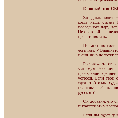
Главный итог СВ
Западных политико
когда наша страна 
последнюю пару лет
Незалежной – недо
препятствовать.
По мнению гостя 
логичны. У Вашингто
и они явно не хотят е
Россия – это стар
минимум 200 лет. 
проявление крайней
устроен. Если твой с
сделает. Это мы, худ
политике всё именн
русского".
Он добавил, что 
пытаются этим воспол
Если им будет дан