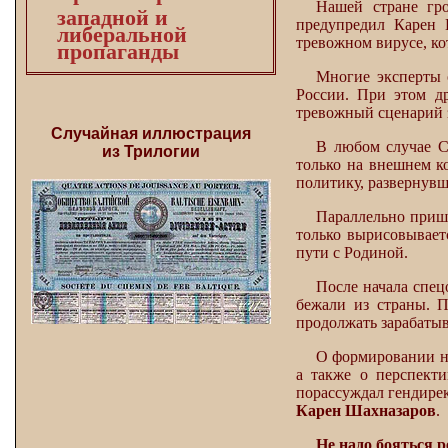
Нашей стране гро
западной и
предупредил Карен 
либеральной
тревожном вирусе, к
пропаганды
Многие эксперты 
России. При этом др
тревожный сценарий 
Случайная иллюстрация
В любом случае С
из Трилогии
только на внешнем к
политику, развернувш
Параллельно приш
только вырисовывает
пути с Родиной.
После начала спец
бежали из страны. 
продолжать зарабатыв
О формировании но
а также о перспект
порассуждал гендире
Карен Шахназаров
.
Не надо бояться 