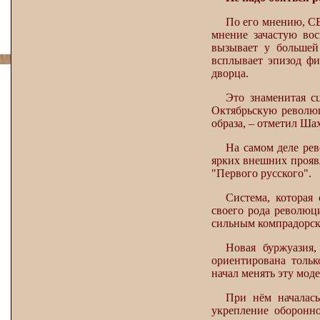
По его мнению, СВ
мнение зачастую вос
вызывает у большей
всплывает эпизод ф
дворца.
Это знаменитая с
Октябрьскую революц
образа, – отметил Ша
На самом деле ре
ярких внешних проявл
"Первого русского".
Система, которая
своего рода революц
сильным компрадорск
Новая буржуазия,
ориентирована толь
начал менять эту мо
При нём началась
укрепление оборонно