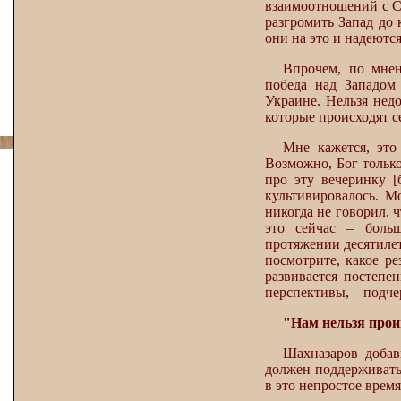
взаимоотношений с С
разгромить Запад до 
они на это и надеются
Впрочем, по мне
победа над Западом
Украине. Нельзя нед
которые происходят с
Мне кажется, это
Возможно, Бог только
про эту вечеринку 
культивировалось. М
никогда не говорил, ч
это сейчас – боль
протяжении десятилет
посмотрите, какое ре
развивается постепе
перспективы, – подче
"Нам нельзя прои
Шахназаров добав
должен поддерживать
в это непростое время,