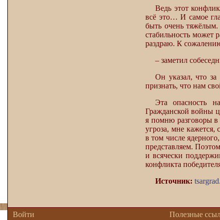
Ведь этот конфлик
всё это… И самое гл
быть очень тяжёлым.
стабильность может р
раздраю. К сожалению
– заметил собеседн
Он указал, что з
признать, что нам сво
Эта опасность н
Гражданской войны ц
я помню разговоры в 
угроза, мне кажется,
в том числе ядерного
представляем. Поэтому
и всячески поддержи
конфликта победителя
Источник:
tsargrad
Войти
Полезные ссы