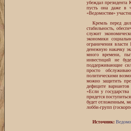
убеждал президента К
пусть она даже в ч
«Ведомостям» участни
Кремль перед ди
стабильность, обесп
служит экономическ
экономики социальн
ограничения власти 
денежную накачку эк
много времени, пы
инвестиций не буде
поддерживающие силу
просто обслужива
политическими возмо
можно защитить пре
дефиците вариантов
«Если у государства
придется поступиться
будет отложенным, м
лобби-групп (госкорп
Источник:
Ведомо