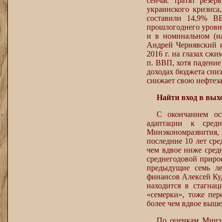
сейчас тратят резе
украинского кризиса
составили 14,9% В
прошлогоднего уровня
и в номинальном (на
Андрей Чернявский и
2016 г. на глазах сж
п. ВВП, хотя падени
доходах бюджета сниз
снижает свою нефтеза
Найти вход в вых
С окончанием ос
адаптации к сред
Минэкономразвития,
последние 10 лет сре
чем вдвое ниже средн
среднегодовой прирос
предыдущие семь ле
финансов Алексей Куд
находится в стагнац
«семерки», тоже пер
более чем вдвое выше
По оценкам Минэк