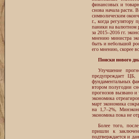
финансовых и товарн
снова начала расти. 
символическим оконча
г., когда регулятору
паники на валютном 
за 2015–2016 гг. эко
мнению министра эко
быть и небольшой рос
его мнению, скорее вс
Поиски нового дн
Улучшение прогн
предупреждает ЦБ, 
фундаментальных фак
втором полугодии сн
прогнозов вызвано и 
экономика отреагиров
март экономика сокр
на 1,7–2%, Минэкон
экономика пока не от
Более того, посл
пришли к заключен
подтверждается и да