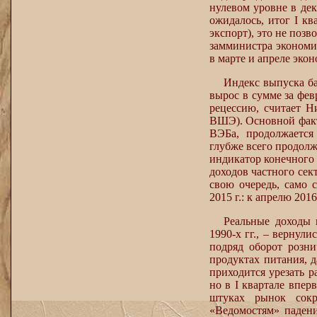
нулевом уровне в дек
ожидалось, итог I кв
экспорт), это не поз
замминистра экономи
в марте и апреле эко
Индекс выпуска ба
вырос в сумме за фев
рецессию, считает 
ВШЭ). Основной факто
ВЭБа, продолжается
глубже всего продолж
индикатор конечного 
доходов частного сект
свою очередь, само 
2015 г.: к апрелю 201
Реальные доходы 
1990-х гг., – вернул
подряд оборот розн
продуктах питания, 
приходится урезать р
но в I квартале впер
штуках рынок сокр
«Ведомостям» падени