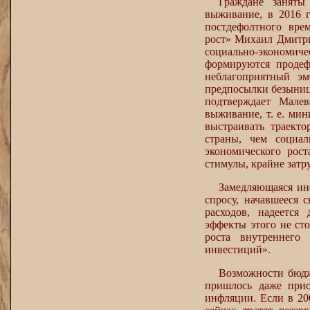
Граждане заняты
выживание, в 2016 г
постдефолтного вре
рост» Михаил Дмитри
социально-экономи
формируются продеф
неблагоприятный эм
предпосылки безыниц
подтверждает Малев
выживание, т. е. мин
выстраивать траект
страны, чем социал
экономического рос
стимулы, крайне затр
Замедляющаяся ин
спросу, начавшееся 
расходов, надеетс
эффекты этого не ст
роста внутреннего
инвестиций».
Возможности бюдж
пришлось даже прио
инфляции. Если в 20