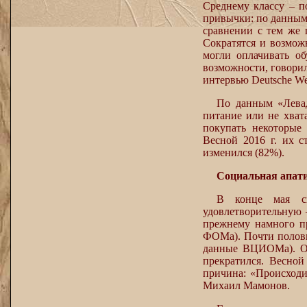
Среднему классу – п
привычки: по данным 
сравнении с тем же 
Сократятся и возможн
могли оплачивать об
возможности, говори
интервью Deutsche We
По данным «Левада
питание или не хват
покупать некоторые 
Весной 2016 г. их с
изменился (82%).
Социальная апат
В конце мая с
удовлетворительную 
прежнему намного п
ФОМа). Почти половин
данные ВЦИОМа). Од
прекратился. Весной
причина: «Происходи
Михаил Мамонов.