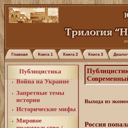
av
Главная
Книга 1
Книга 2
Книга 3
Диалог
Публицисти
Публицистика
Современный
Война на Украине
Запретные темы
истории
Выхода из эконо
Исторические мифы
Мировое
Россия попал
правительство /