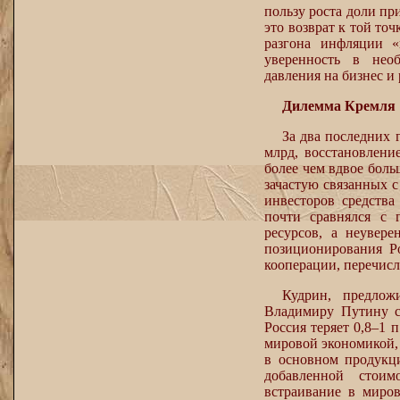
пользу роста доли пр
это возврат к той точ
разгона инфляции «
уверенность в необ
давления на бизнес и
Дилемма Кремля
За два последних 
млрд, восстановлени
более чем вдвое бол
зачастую связанных 
инвесторов средства
почти сравнялся с 
ресурсов, а неувере
позиционирования Р
кооперации, перечисл
Кудрин, предлож
Владимиру Путину сн
Россия теряет 0,8–1 п
мировой экономикой, 
в основном продукц
добавленной стоим
встраивание в миро