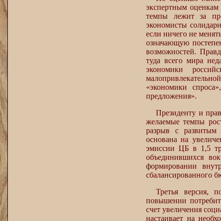
экспертным оценкам 
темпы лежит за пре
экономисты солидарн
если ничего не менят
означающую постепен
возможностей. Правд
туда всего мира не
экономики росси
малопривлекательно
«экономики спроса»
предложения».
Президенту и пра
желаемые темпы рос
разрыв с развитым 
основана на увеличе
эмиссии ЦБ в 1,5 тр
объединившихся вок
формировании внутр
сбалансированного бю
Третья версия, п
повышении потребите
счет увеличения соци
настаивает на необ