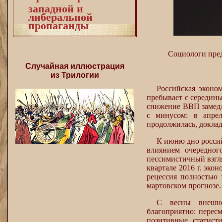
западной и
либеральной
пропаганды
Социологи пред
Случайная иллюстрация
из Трилогии
Российская эконо
пребывает с середины
снижение ВВП замедли
с минусом: в апре
продолжилась, доклад
К июню дно россий
влиянием очередног
пессимистичный взгля
квартале 2016 г. эко
рецессия полностью з
мартовском прогнозе.
С весны внешне
благоприятно: пере
позитивные статист