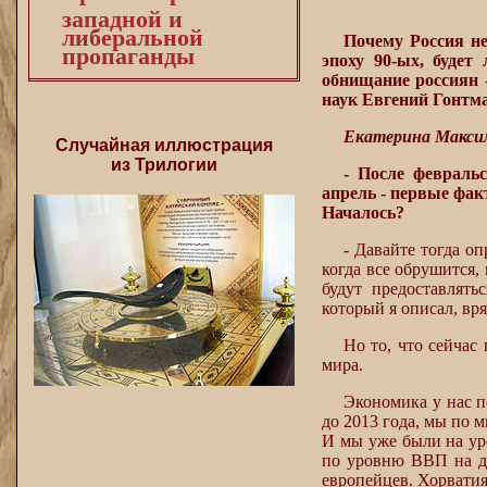
западной и
либеральной
Почему Россия не
пропаганды
эпоху 90-ых, будет
обнищание россиян 
наук Евгений Гонтма
Екатерина Макси
Случайная иллюстрация
из Трилогии
- После февраль
апрель - первые фак
Началось?
- Давайте тогда оп
когда все обрушится,
будут предоставлять
который я описал, вр
Но то, что сейчас 
мира.
Экономика у нас по
до 2013 года, мы по 
И мы уже были на ур
по уровню ВВП на ду
европейцев. Хорватия