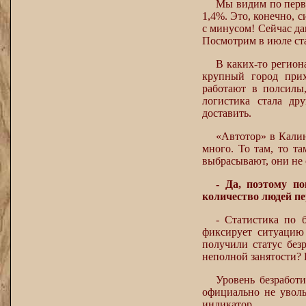
Мы видим по перв
1,4%. Это, конечно, с
с минусом! Сейчас да
Посмотрим в июле ста
В каких-то регион
крупный город прих
работают в полсилы
логистика стала др
доставить.
«Автотор» в Калин
много. То там, то т
выбрасывают, они не 
- Да, поэтому п
количество людей п
- Статистика по 
фиксирует ситуацию 
получили статус без
неполной занятости? 
Уровень безработи
официально не уволь
индикатор.