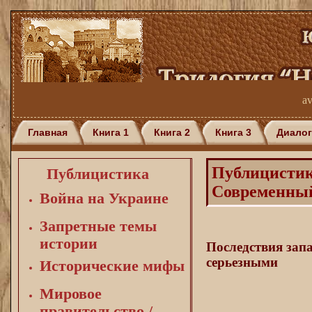
av
Главная
Книга 1
Книга 2
Книга 3
Диалог
Публицисти
Публицистика
Современный
Война на Украине
Запретные темы
истории
Последствия зап
серьезными
Исторические мифы
Мировое
правительство /